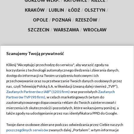
GORZÓW WLKP.
/
KATOWICE
/
KIELCE
/
KRAKÓW
/
LUBLIN
/
ŁÓDŹ
/
OLSZTYN
/
OPOLE
/
POZNAŃ
/
RZESZÓW
/
SZCZECIN
/
WARSZAWA
/
WROCŁAW
Szanujemy Twoją prywatność
Dołącz do nas:
Kliknij "Akceptuję i przechodzę do serwisu", aby wyrazić zgody na
korzystanie z technologii automatycznego śledzenia i zbierania danych,
TVP
dostęp do informacji na Twoim urządzeniu końcowym i ich
Abonament TVP
przechowywanie oraz na przetwarzanie Twoich danych osobowych przez
Regulamin TVP
nas, czyli Telewizję Polską S.A. w likwidacji (zwaną dalej również „TVP”),
Emisja w TVP
Zaufanych Partnerów z IAB* (1201 firm)
oraz pozostałych
Zaufanych
Polityka prywatności
Partnerów TVP (93 firm)
, w celach marketingowych (w tym do
Centrum informacji TVP
Moje zgody
zautomatyzowanego dopasowania reklam do Twoich zainteresowań i
mierzenia ich skuteczności) i pozostałych, które wskazujemy poniżej, a
Naziemna Telewizja Cyfrowa
Pomoc
także zgody na udostępnianie przez nas identyfikatora PPID do Google.
Sklep TVP
Biuro reklamy
Twoje dane osobowe zbierane podczas odwiedzania przez Ciebie naszych
Rada Programowa
poszczególnych serwisów
zwanych dalej „Portalem”, w tym informacje
Kontakt