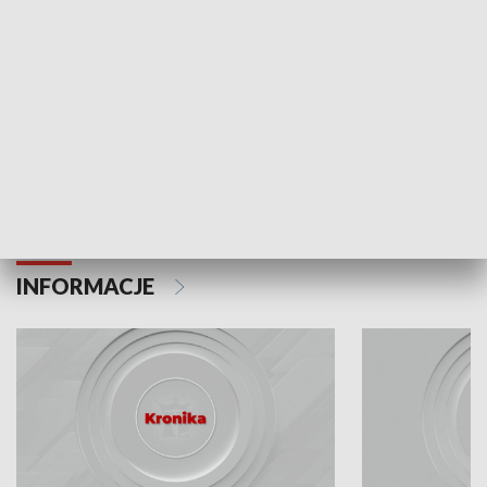
Odc. 6
Odc. 5
Czy wiesz, że Kraków inwestuje w edukację i
Czy wiesz, jak Kr
rozwój młodych?
mieszkańców?
INFORMACJE