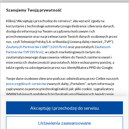
Szanujemy Twoją prywatność
Dołącz do nas:
Kliknij "Akceptuję i przechodzę do serwisu", aby wyrazić zgody na
korzystanie z technologii automatycznego śledzenia i zbierania danych,
TVP
dostęp do informacji na Twoim urządzeniu końcowym i ich
Abonament TVP
przechowywanie oraz na przetwarzanie Twoich danych osobowych przez
Regulamin TVP
nas, czyli Telewizję Polską S.A. w likwidacji (zwaną dalej również „TVP”),
Emisja w TVP
Polityka prywatności
Zaufanych Partnerów z IAB* (1201 firm)
oraz pozostałych
Zaufanych
Partnerów TVP (93 firm)
, w celach marketingowych (w tym do
Centrum informacji TVP
Moje zgody
zautomatyzowanego dopasowania reklam do Twoich zainteresowań i
mierzenia ich skuteczności) i pozostałych, które wskazujemy poniżej, a
Naziemna Telewizja Cyfrowa
Pomoc
także zgody na udostępnianie przez nas identyfikatora PPID do Google.
Sklep TVP
Biuro reklamy
Twoje dane osobowe zbierane podczas odwiedzania przez Ciebie naszych
Rada Programowa
Kontakt
poszczególnych serwisów
zwanych dalej „Portalem”, w tym informacje
zapisywane za pomocą technologii takich jak: pliki cookie, sygnalizatory
System NOS
WWW lub innych podobnych technologii umożliwiających świadczenie
dopasowanych i bezpiecznych usług, personalizację treści oraz reklam,
Informacje o nadawcy
Kanały
udostępnianie funkcji mediów społecznościowych oraz analizowanie
Akceptuję i przechodzę do serwisu
ruchu w Internecie.
Program dla prasy
©2026 Telewizja Polska S.A. w likwidacji
Biuro Reklamy
Twoje dane osobowe zbierane podczas odwiedzania przez Ciebie
Ustawienia zaawansowane
poszczególnych serwisów
na Portalu, takie jak adresy IP, identyfikatory
Ogłoszenie przetargowe