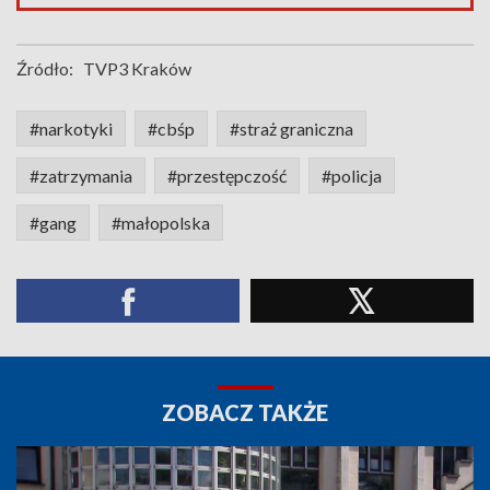
Źródło:
TVP3 Kraków
#narkotyki
#cbśp
#straż graniczna
#zatrzymania
#przestępczość
#policja
#gang
#małopolska
ZOBACZ TAKŻE