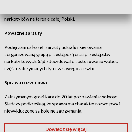
odurzających, w tym kokainę, amfetaminę, marihuanę oraz
haszysz. Według śledczych grupa zajmowała się dystrybucją
narkotyków na terenie całej Polski.
Poważne zarzuty
Podejrzani usłyszeli zarzuty udziału i kierowania
zorganizowaną grupą przestępczą oraz przestępstw
narkotykowych. Sąd zdecydował o zastosowaniu wobec
części zatrzymanych tymczasowego aresztu.
Sprawa rozwojowa
Zatrzymanym grozi kara do 20 lat pozbawienia wolności.
Śledczy podkreślają, że sprawa ma charakter rozwojowy i
niewykluczone są kolejne zatrzymania.
Dowiedz się więcej