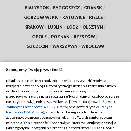
BIAŁYSTOK
/
BYDGOSZCZ
/
GDAŃSK
/
GORZÓW WLKP.
/
KATOWICE
/
KIELCE
/
KRAKÓW
/
LUBLIN
/
ŁÓDŹ
/
OLSZTYN
/
OPOLE
/
POZNAŃ
/
RZESZÓW
/
SZCZECIN
/
WARSZAWA
/
WROCŁAW
Szanujemy Twoją prywatność
Dołącz do nas:
Kliknij "Akceptuję i przechodzę do serwisu", aby wyrazić zgody na
korzystanie z technologii automatycznego śledzenia i zbierania danych,
TVP
dostęp do informacji na Twoim urządzeniu końcowym i ich
Abonament TVP
przechowywanie oraz na przetwarzanie Twoich danych osobowych przez
Regulamin TVP
nas, czyli Telewizję Polską S.A. w likwidacji (zwaną dalej również „TVP”),
Emisja w TVP
Zaufanych Partnerów z IAB* (1201 firm)
oraz pozostałych
Zaufanych
Polityka prywatności
Partnerów TVP (93 firm)
, w celach marketingowych (w tym do
Centrum informacji TVP
Moje zgody
zautomatyzowanego dopasowania reklam do Twoich zainteresowań i
mierzenia ich skuteczności) i pozostałych, które wskazujemy poniżej, a
Naziemna Telewizja Cyfrowa
Pomoc
także zgody na udostępnianie przez nas identyfikatora PPID do Google.