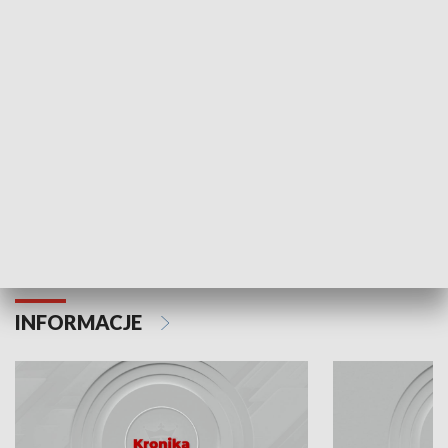
Odc. 6
Odc. 5
Czy wiesz, że Kraków inwestuje w edukację i
Czy wiesz, jak Kr
rozwój młodych?
mieszkańców?
INFORMACJE