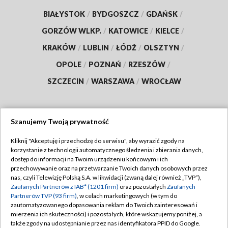
BIAŁYSTOK
/
BYDGOSZCZ
/
GDAŃSK
/
GORZÓW WLKP.
/
KATOWICE
/
KIELCE
/
KRAKÓW
/
LUBLIN
/
ŁÓDŹ
/
OLSZTYN
/
OPOLE
/
POZNAŃ
/
RZESZÓW
/
SZCZECIN
/
WARSZAWA
/
WROCŁAW
Szanujemy Twoją prywatność
Dołącz do nas:
Kliknij "Akceptuję i przechodzę do serwisu", aby wyrazić zgody na
korzystanie z technologii automatycznego śledzenia i zbierania danych,
TVP
dostęp do informacji na Twoim urządzeniu końcowym i ich
Abonament TVP
przechowywanie oraz na przetwarzanie Twoich danych osobowych przez
Regulamin TVP
nas, czyli Telewizję Polską S.A. w likwidacji (zwaną dalej również „TVP”),
Emisja w TVP
Zaufanych Partnerów z IAB* (1201 firm)
oraz pozostałych
Zaufanych
Polityka prywatności
Partnerów TVP (93 firm)
, w celach marketingowych (w tym do
Centrum informacji TVP
Moje zgody
zautomatyzowanego dopasowania reklam do Twoich zainteresowań i
mierzenia ich skuteczności) i pozostałych, które wskazujemy poniżej, a
Naziemna Telewizja Cyfrowa
Pomoc
także zgody na udostępnianie przez nas identyfikatora PPID do Google.