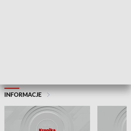
Odc. 6
Odc. 5
Czy wiesz, że Kraków inwestuje w edukację i
Czy wiesz, jak Kr
rozwój młodych?
mieszkańców?
INFORMACJE