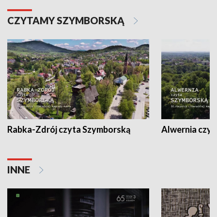
CZYTAMY SZYMBORSKĄ
Rabka-Zdrój czyta Szymborską
Alwernia czy
INNE