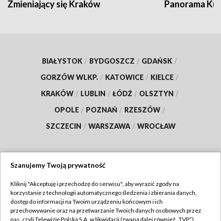
Zmieniający się Kraków
Panorama Kul
BIAŁYSTOK
/
BYDGOSZCZ
/
GDAŃSK
/
GORZÓW WLKP.
/
KATOWICE
/
KIELCE
/
KRAKÓW
/
LUBLIN
/
ŁÓDŹ
/
OLSZTYN
/
OPOLE
/
POZNAŃ
/
RZESZÓW
/
SZCZECIN
/
WARSZAWA
/
WROCŁAW
Szanujemy Twoją prywatność
Dołącz do nas:
Kliknij "Akceptuję i przechodzę do serwisu", aby wyrazić zgody na
korzystanie z technologii automatycznego śledzenia i zbierania danych,
TVP
dostęp do informacji na Twoim urządzeniu końcowym i ich
Abonament TVP
przechowywanie oraz na przetwarzanie Twoich danych osobowych przez
Regulamin TVP
nas, czyli Telewizję Polską S.A. w likwidacji (zwaną dalej również „TVP”),