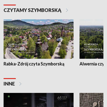
CZYTAMY SZYMBORSKĄ
Rabka-Zdrój czyta Szymborską
Alwernia czy
INNE