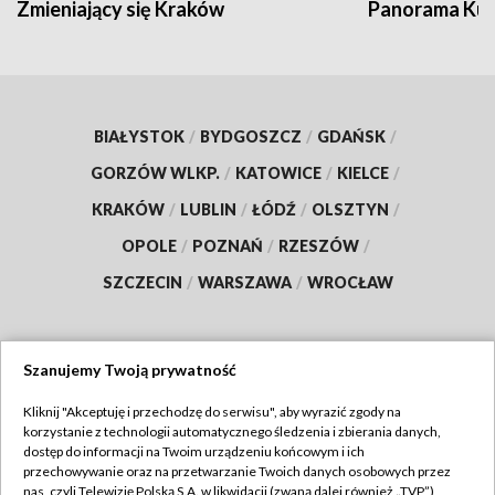
Zmieniający się Kraków
Panorama Kul
BIAŁYSTOK
/
BYDGOSZCZ
/
GDAŃSK
/
GORZÓW WLKP.
/
KATOWICE
/
KIELCE
/
KRAKÓW
/
LUBLIN
/
ŁÓDŹ
/
OLSZTYN
/
OPOLE
/
POZNAŃ
/
RZESZÓW
/
SZCZECIN
/
WARSZAWA
/
WROCŁAW
Szanujemy Twoją prywatność
Dołącz do nas:
Kliknij "Akceptuję i przechodzę do serwisu", aby wyrazić zgody na
korzystanie z technologii automatycznego śledzenia i zbierania danych,
TVP
dostęp do informacji na Twoim urządzeniu końcowym i ich
Abonament TVP
przechowywanie oraz na przetwarzanie Twoich danych osobowych przez
Regulamin TVP
nas, czyli Telewizję Polską S.A. w likwidacji (zwaną dalej również „TVP”),