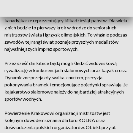
Do stolicy Małopolski przyjadą najlepsi młodzi kajakarze i
kanadyjkarze reprezentujący kilkadziesiąt państw. Dla wielu
z nich będzie to pierwszy krok w drodze do seniorskich
mistrzostw świata i igrzysk olimpijskich. To właśnie podczas
zawodów tej rangi świat poznaje przyszłych medalistów
najważniejszych imprez sportowych.
Przez sześć dni kibice będą mogli śledzić widowiskową
rywalizację w konkurencjach slalomowych oraz kayak cross.
Dynamiczne przejazdy, walka z nurtem, precyzja
pokonywania bramek i emocjonujące pojedynki sprawiają, że
kajakarstwo slalomowe należy do najbardziej atrakcyjnych
sportów wodnych.
Powierzenie Krakowowi organizacji mistrzostw jest
kolejnym dowodem uznania dla toru KOLNA oraz
doświadczenia polskich organizatorów. Obiekt przy ul.