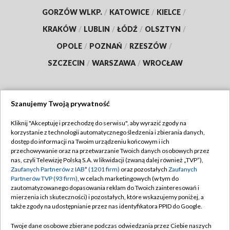
GORZÓW WLKP.
/
KATOWICE
/
KIELCE
/
KRAKÓW
/
LUBLIN
/
ŁÓDŹ
/
OLSZTYN
/
OPOLE
/
POZNAŃ
/
RZESZÓW
/
SZCZECIN
/
WARSZAWA
/
WROCŁAW
Szanujemy Twoją prywatność
Dołącz do nas:
Kliknij "Akceptuję i przechodzę do serwisu", aby wyrazić zgody na
korzystanie z technologii automatycznego śledzenia i zbierania danych,
TVP
dostęp do informacji na Twoim urządzeniu końcowym i ich
Abonament TVP
przechowywanie oraz na przetwarzanie Twoich danych osobowych przez
Regulamin TVP
nas, czyli Telewizję Polską S.A. w likwidacji (zwaną dalej również „TVP”),
Emisja w TVP
Polityka prywatności
Zaufanych Partnerów z IAB* (1201 firm)
oraz pozostałych
Zaufanych
Partnerów TVP (93 firm)
, w celach marketingowych (w tym do
Centrum informacji TVP
Moje zgody
zautomatyzowanego dopasowania reklam do Twoich zainteresowań i
mierzenia ich skuteczności) i pozostałych, które wskazujemy poniżej, a
Naziemna Telewizja Cyfrowa
Pomoc
także zgody na udostępnianie przez nas identyfikatora PPID do Google.
Sklep TVP
Biuro reklamy
Twoje dane osobowe zbierane podczas odwiedzania przez Ciebie naszych