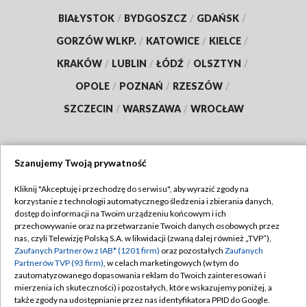
BIAŁYSTOK
/
BYDGOSZCZ
/
GDAŃSK
/
GORZÓW WLKP.
/
KATOWICE
/
KIELCE
/
KRAKÓW
/
LUBLIN
/
ŁÓDŹ
/
OLSZTYN
/
OPOLE
/
POZNAŃ
/
RZESZÓW
/
SZCZECIN
/
WARSZAWA
/
WROCŁAW
Szanujemy Twoją prywatność
Dołącz do nas:
Kliknij "Akceptuję i przechodzę do serwisu", aby wyrazić zgody na
korzystanie z technologii automatycznego śledzenia i zbierania danych,
TVP
dostęp do informacji na Twoim urządzeniu końcowym i ich
Abonament TVP
przechowywanie oraz na przetwarzanie Twoich danych osobowych przez
Regulamin TVP
nas, czyli Telewizję Polską S.A. w likwidacji (zwaną dalej również „TVP”),
Emisja w TVP
Zaufanych Partnerów z IAB* (1201 firm)
oraz pozostałych
Zaufanych
Polityka prywatności
Partnerów TVP (93 firm)
, w celach marketingowych (w tym do
Centrum informacji TVP
Moje zgody
zautomatyzowanego dopasowania reklam do Twoich zainteresowań i
mierzenia ich skuteczności) i pozostałych, które wskazujemy poniżej, a
Naziemna Telewizja Cyfrowa
Pomoc
także zgody na udostępnianie przez nas identyfikatora PPID do Google.