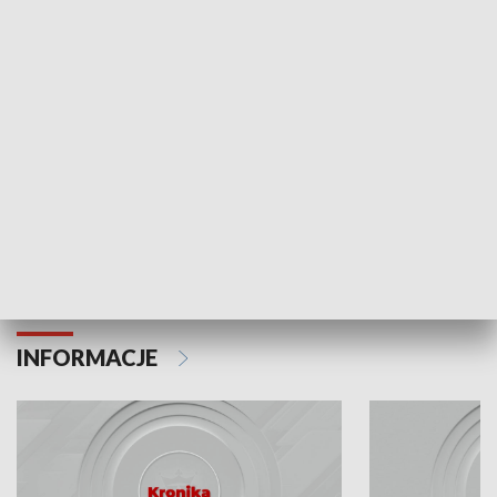
Odc. 6
Odc. 5
Czy wiesz, że Kraków inwestuje w edukację i
Czy wiesz, jak Kr
rozwój młodych?
mieszkańców?
INFORMACJE