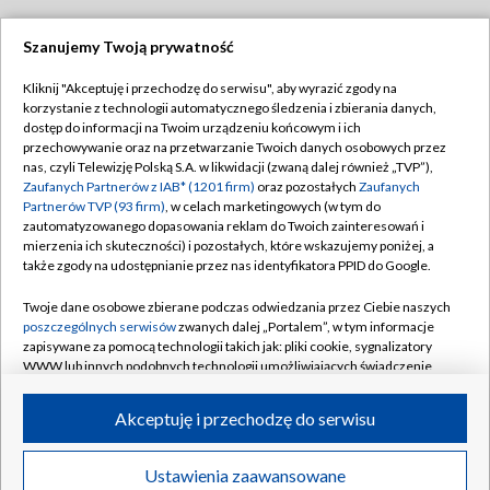
Szanujemy Twoją prywatność
Dołącz do nas:
Kliknij "Akceptuję i przechodzę do serwisu", aby wyrazić zgody na
korzystanie z technologii automatycznego śledzenia i zbierania danych,
TVP
dostęp do informacji na Twoim urządzeniu końcowym i ich
Abonament TVP
przechowywanie oraz na przetwarzanie Twoich danych osobowych przez
Regulamin TVP
nas, czyli Telewizję Polską S.A. w likwidacji (zwaną dalej również „TVP”),
Emisja w TVP
Polityka prywatności
Zaufanych Partnerów z IAB* (1201 firm)
oraz pozostałych
Zaufanych
Partnerów TVP (93 firm)
, w celach marketingowych (w tym do
Centrum informacji TVP
Moje zgody
zautomatyzowanego dopasowania reklam do Twoich zainteresowań i
mierzenia ich skuteczności) i pozostałych, które wskazujemy poniżej, a
Naziemna Telewizja Cyfrowa
Pomoc
także zgody na udostępnianie przez nas identyfikatora PPID do Google.
Sklep TVP
Biuro reklamy
Twoje dane osobowe zbierane podczas odwiedzania przez Ciebie naszych
Rada Programowa
Kontakt
poszczególnych serwisów
zwanych dalej „Portalem”, w tym informacje
zapisywane za pomocą technologii takich jak: pliki cookie, sygnalizatory
System NOS
WWW lub innych podobnych technologii umożliwiających świadczenie
dopasowanych i bezpiecznych usług, personalizację treści oraz reklam,
Informacje o nadawcy
Kanały
udostępnianie funkcji mediów społecznościowych oraz analizowanie
Akceptuję i przechodzę do serwisu
ruchu w Internecie.
Program dla prasy
©2026 Telewizja Polska S.A. w likwidacji
Biuro Reklamy
Twoje dane osobowe zbierane podczas odwiedzania przez Ciebie
Ustawienia zaawansowane
poszczególnych serwisów
na Portalu, takie jak adresy IP, identyfikatory