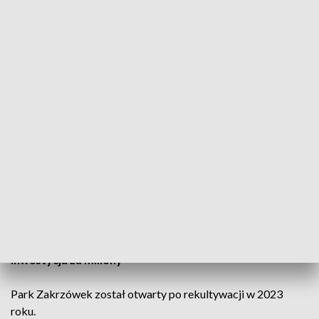
Ochrona flory i fauny
Miasto podkreśla, że priorytetem jest zachowanie cennych
siedlisk roślin i zwierząt.
Zakrzówek należy do najcenniejszych przyrodniczo terenów
rekreacyjnych w Krakowie.
Popularne miejsce wypoczynku
Park przyciąga mieszkańców przede wszystkim
kąpieliskiem oraz rozległymi terenami spacerowymi.
W sezonie letnim odwiedzają go tysiące osób.
Inwestycja za miliony
Park Zakrzówek został otwarty po rekultywacji w 2023
roku.