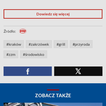
Dowiedz się więcej
Źródło:
#kraków
#zakrzówek
#grill
#przyroda
#zzm
#środowisko
ZOBACZ TAKŻE