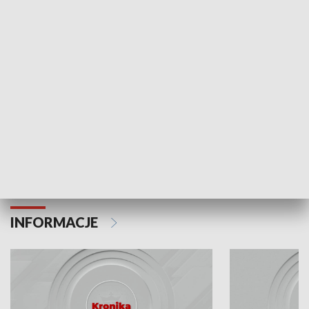
Odc. 6
Odc. 5
Czy wiesz, że Kraków inwestuje w edukację i
Czy wiesz, jak Kr
rozwój młodych?
mieszkańców?
INFORMACJE