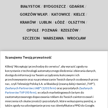
BIAŁYSTOK
/
BYDGOSZCZ
/
GDAŃSK
/
GORZÓW WLKP.
/
KATOWICE
/
KIELCE
/
KRAKÓW
/
LUBLIN
/
ŁÓDŹ
/
OLSZTYN
/
OPOLE
/
POZNAŃ
/
RZESZÓW
/
SZCZECIN
/
WARSZAWA
/
WROCŁAW
Szanujemy Twoją prywatność
Dołącz do nas:
Kliknij "Akceptuję i przechodzę do serwisu", aby wyrazić zgody na
korzystanie z technologii automatycznego śledzenia i zbierania danych,
TVP
dostęp do informacji na Twoim urządzeniu końcowym i ich
Abonament TVP
przechowywanie oraz na przetwarzanie Twoich danych osobowych przez
Regulamin TVP
nas, czyli Telewizję Polską S.A. w likwidacji (zwaną dalej również „TVP”),
Emisja w TVP
Zaufanych Partnerów z IAB* (1201 firm)
oraz pozostałych
Zaufanych
Polityka prywatności
Partnerów TVP (93 firm)
, w celach marketingowych (w tym do
Centrum informacji TVP
Moje zgody
zautomatyzowanego dopasowania reklam do Twoich zainteresowań i
mierzenia ich skuteczności) i pozostałych, które wskazujemy poniżej, a
Naziemna Telewizja Cyfrowa
Pomoc
także zgody na udostępnianie przez nas identyfikatora PPID do Google.