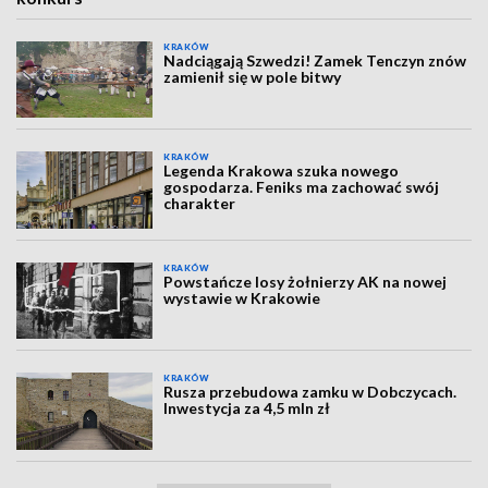
KRAKÓW
Nadciągają Szwedzi! Zamek Tenczyn znów
zamienił się w pole bitwy
KRAKÓW
Legenda Krakowa szuka nowego
gospodarza. Feniks ma zachować swój
charakter
KRAKÓW
Powstańcze losy żołnierzy AK na nowej
wystawie w Krakowie
KRAKÓW
Rusza przebudowa zamku w Dobczycach.
Inwestycja za 4,5 mln zł