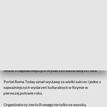
zapanowała prawdziwa „Hokusai-mania”.
Krakowskie zbiory zachwyciły Włochów
Dzieła prezentowane na wystawie pochodziły ze zbiorów
Muzeum Narodowego w Krakowie, które posiada jedną z
najważniejszych europejskich kolekcji sztuki japońskiej.
Ekspozycja pozwoliła włoskiej publiczności zapoznać się z
twórczością jednego z najbardziej cenionych artystów
Japonii.
Jedno z najważniejszych wydarzeń kulturalnych roku
Portal Roma Today uznał wystawę za wielki sukces i jedno z
najważniejszych wydarzeń kulturalnych w Rzymie w
pierwszej połowie roku.
Organizatorzy zwrócili uwagę nie tylko na wysoką