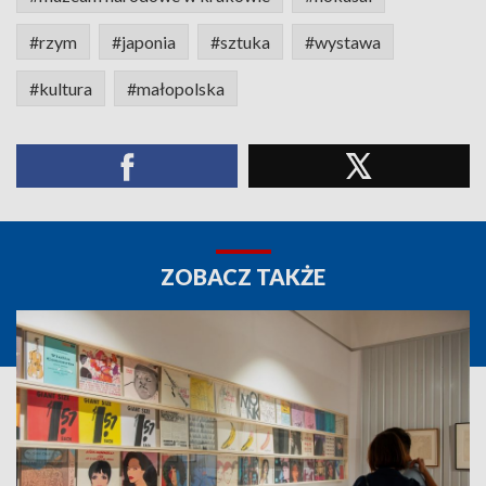
#rzym
#japonia
#sztuka
#wystawa
#kultura
#małopolska
ZOBACZ TAKŻE