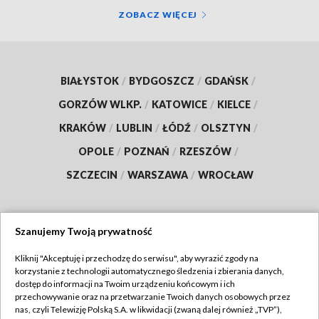
ZOBACZ WIĘCEJ
BIAŁYSTOK
/
BYDGOSZCZ
/
GDAŃSK
/
GORZÓW WLKP.
/
KATOWICE
/
KIELCE
/
KRAKÓW
/
LUBLIN
/
ŁÓDŹ
/
OLSZTYN
/
OPOLE
/
POZNAŃ
/
RZESZÓW
/
SZCZECIN
/
WARSZAWA
/
WROCŁAW
Szanujemy Twoją prywatność
Dołącz do nas:
Kliknij "Akceptuję i przechodzę do serwisu", aby wyrazić zgody na
korzystanie z technologii automatycznego śledzenia i zbierania danych,
TVP
dostęp do informacji na Twoim urządzeniu końcowym i ich
Abonament TVP
przechowywanie oraz na przetwarzanie Twoich danych osobowych przez
Regulamin TVP
nas, czyli Telewizję Polską S.A. w likwidacji (zwaną dalej również „TVP”),