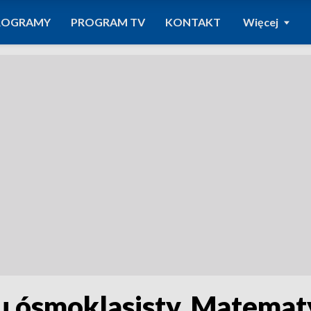
ROGRAMY
PROGRAM TV
KONTAKT
Więcej
u ósmoklasisty. Matemat