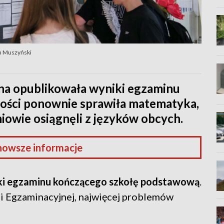
h Muszyński
na opublikowała wyniki egzaminu
ności ponownie sprawiła matematyka,
niowie osiągnęli z języków obcych.
nowsze informacje
iki egzaminu kończącego szkołę podstawową
.
ji Egzaminacyjnej, najwięcej problemów