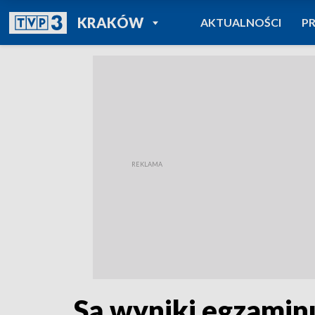
POWRÓT DO
KRAKÓW
AKTUALNOŚCI
P
TVP REGIONY
Są wyniki egzamin