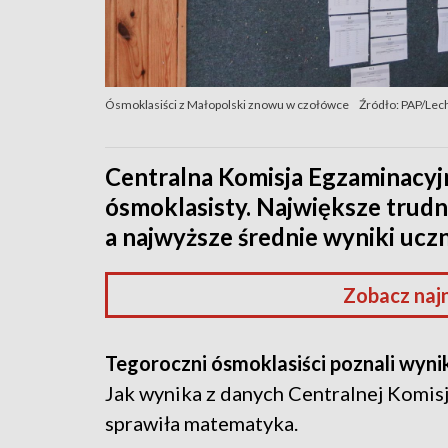
Ósmoklasiści z Małopolski znowu w czołówce
Źródło: PAP/Lec
Centralna Komisja Egzaminacyj
ósmoklasisty. Największe trud
a najwyższe średnie wyniki ucz
Zobacz naj
Tegoroczni ósmoklasiści poznali wyn
Jak wynika z danych Centralnej Komis
sprawiła matematyka.