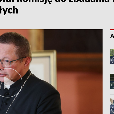
łych
A