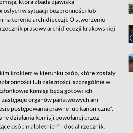
misja, która zbada zjawiska
osłych w sytuacji bezbronności lub
m na terenie archidiecezji. O stworzeniu
zecznik prasowy archidiecezji krakowskiej
kim krokiem w kierunku osób, które zostały
ezbronności lub zależności, szczególnie w
 „członkowie komisji będą gotowi ich
ie zastępuje organów państwowych ani
sie postępowania prawne lub kanoniczne”.
ane działania komisji powołanej przez
ące osób małoletnich” - dodał rzecznik.