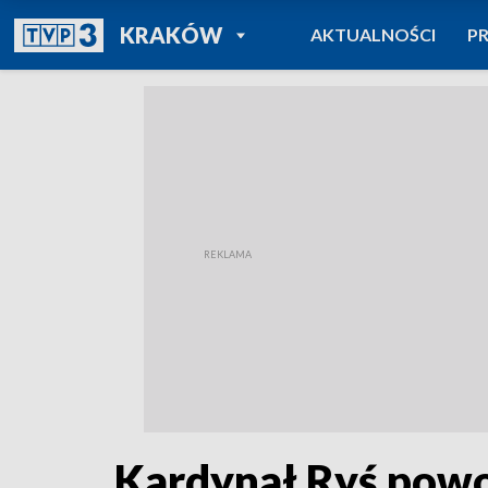
POWRÓT DO
KRAKÓW
AKTUALNOŚCI
P
TVP REGIONY
Kardynał Ryś powo