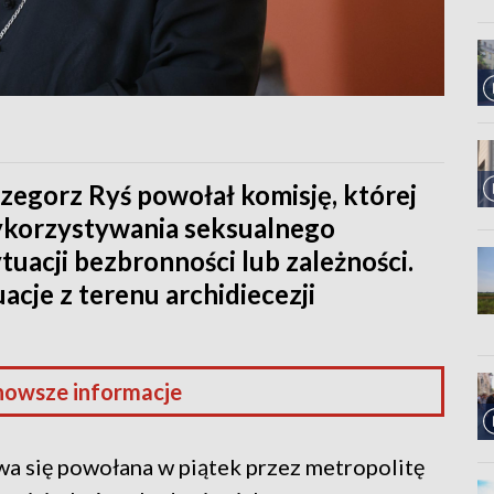
zegorz Ryś powołał komisję, której
wykorzystywania seksualnego
uacji bezbronności lub zależności.
cje z terenu archidiecezji
nowsze informacje
ywa się powołana w piątek przez metropolitę