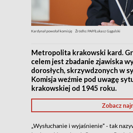
Kardynał powołał komisję
Źródło: PAP/Łukasz Gągulski
Metropolita krakowski kard. Gr
celem jest zbadanie zjawiska 
dorosłych, skrzywdzonych w syt
Komisja weźmie pod uwagę sytua
krakowskiej od 1945 roku.
Zobacz naj
„Wysłuchanie i wyjaśnienie” - tak naz