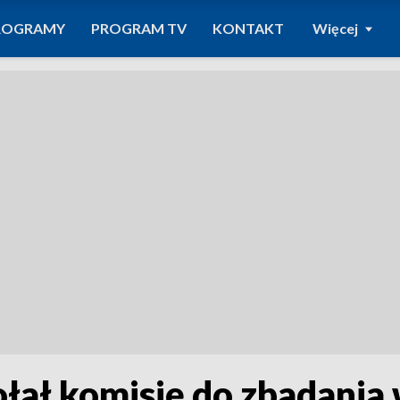
ROGRAMY
PROGRAM TV
KONTAKT
Więcej
łał komisję do zbadania