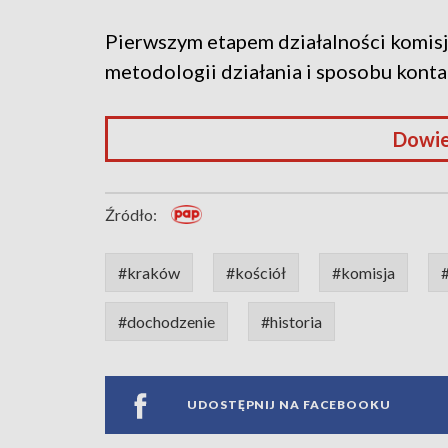
Pierwszym etapem działalności komisj
metodologii działania i sposobu kont
Dowie
Źródło:
#kraków
#kościół
#komisja
#dochodzenie
#historia
UDOSTĘPNIJ NA FACEBOOKU