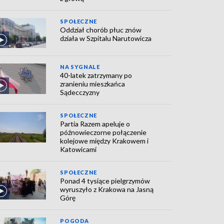
SPOŁECZNE
Oddział chorób płuc znów
działa w Szpitalu Narutowicza
NA SYGNALE
40-latek zatrzymany po
zranieniu mieszkańca
Sądecczyzny
SPOŁECZNE
Partia Razem apeluje o
późnowieczorne połączenie
kolejowe między Krakowem i
Katowicami
SPOŁECZNE
Ponad 4 tysiące pielgrzymów
wyruszyło z Krakowa na Jasną
Górę
POGODA