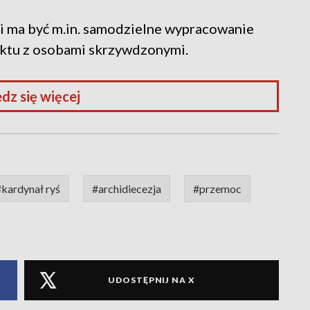
i ma być m.in. samodzielne wypracowanie
aktu z osobami skrzywdzonymi.
dz się więcej
#kardynał ryś
#archidiecezja
#przemoc
UDOSTĘPNIJ NA X