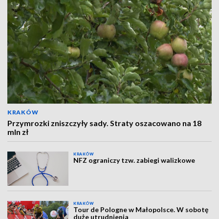
KRAKÓW
Przymrozki zniszczyły sady. Straty oszacowano na 18
mln zł
KRAKÓW
NFZ ograniczy tzw. zabiegi walizkowe
KRAKÓW
Tour de Pologne w Małopolsce. W sobotę
duże utrudnienia