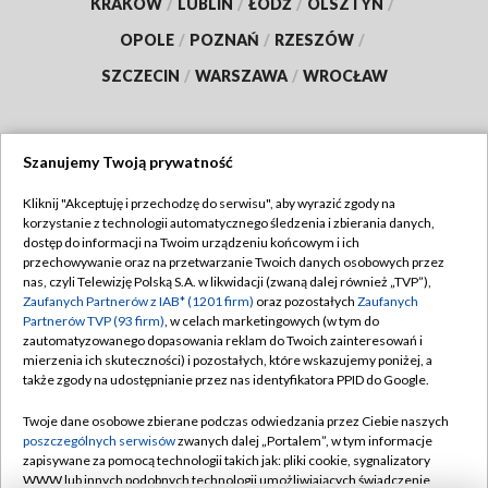
KRAKÓW
/
LUBLIN
/
ŁÓDŹ
/
OLSZTYN
/
OPOLE
/
POZNAŃ
/
RZESZÓW
/
SZCZECIN
/
WARSZAWA
/
WROCŁAW
Szanujemy Twoją prywatność
Dołącz do nas:
Kliknij "Akceptuję i przechodzę do serwisu", aby wyrazić zgody na
korzystanie z technologii automatycznego śledzenia i zbierania danych,
TVP
dostęp do informacji na Twoim urządzeniu końcowym i ich
Abonament TVP
przechowywanie oraz na przetwarzanie Twoich danych osobowych przez
Regulamin TVP
nas, czyli Telewizję Polską S.A. w likwidacji (zwaną dalej również „TVP”),
Emisja w TVP
Polityka prywatności
Zaufanych Partnerów z IAB* (1201 firm)
oraz pozostałych
Zaufanych
Partnerów TVP (93 firm)
, w celach marketingowych (w tym do
Centrum informacji TVP
Moje zgody
zautomatyzowanego dopasowania reklam do Twoich zainteresowań i
mierzenia ich skuteczności) i pozostałych, które wskazujemy poniżej, a
Naziemna Telewizja Cyfrowa
Pomoc
także zgody na udostępnianie przez nas identyfikatora PPID do Google.
Sklep TVP
Biuro reklamy
Twoje dane osobowe zbierane podczas odwiedzania przez Ciebie naszych
Rada Programowa
Kontakt
poszczególnych serwisów
zwanych dalej „Portalem”, w tym informacje
zapisywane za pomocą technologii takich jak: pliki cookie, sygnalizatory
System NOS
WWW lub innych podobnych technologii umożliwiających świadczenie