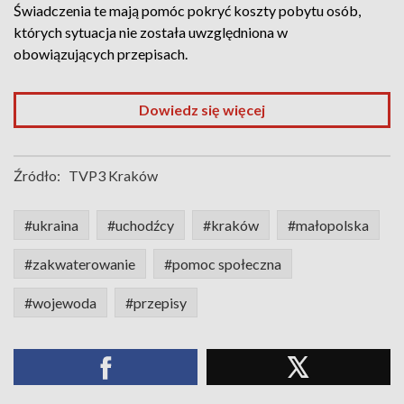
Świadczenia te mają pomóc pokryć koszty pobytu osób,
których sytuacja nie została uwzględniona w
obowiązujących przepisach.
Dowiedz się więcej
Źródło:
TVP3 Kraków
#ukraina
#uchodźcy
#kraków
#małopolska
#zakwaterowanie
#pomoc społeczna
#wojewoda
#przepisy