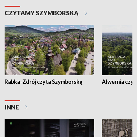
CZYTAMY SZYMBORSKĄ
Rabka-Zdrój czyta Szymborską
Alwernia czy
INNE