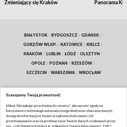
Zmieniający się Kraków
Panorama Kul
BIAŁYSTOK
/
BYDGOSZCZ
/
GDAŃSK
/
GORZÓW WLKP.
/
KATOWICE
/
KIELCE
/
KRAKÓW
/
LUBLIN
/
ŁÓDŹ
/
OLSZTYN
/
OPOLE
/
POZNAŃ
/
RZESZÓW
/
SZCZECIN
/
WARSZAWA
/
WROCŁAW
Szanujemy Twoją prywatność
Dołącz do nas:
Kliknij "Akceptuję i przechodzę do serwisu", aby wyrazić zgody na
korzystanie z technologii automatycznego śledzenia i zbierania danych,
TVP
dostęp do informacji na Twoim urządzeniu końcowym i ich
Abonament TVP
przechowywanie oraz na przetwarzanie Twoich danych osobowych przez
Regulamin TVP
nas, czyli Telewizję Polską S.A. w likwidacji (zwaną dalej również „TVP”),