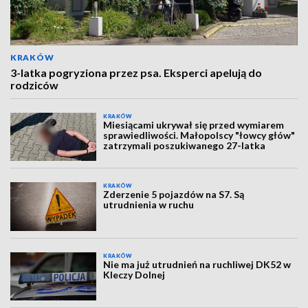
KRAKÓW
3-latka pogryziona przez psa. Eksperci apelują do
rodziców
KRAKÓW
Miesiącami ukrywał się przed wymiarem
sprawiedliwości. Małopolscy "łowcy głów"
zatrzymali poszukiwanego 27-latka
KRAKÓW
Zderzenie 5 pojazdów na S7. Są
utrudnienia w ruchu
KRAKÓW
Nie ma już utrudnień na ruchliwej DK52 w
Kleczy Dolnej