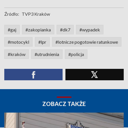
Źródło:
TVP3 Kraków
#gaj
#zakopianka
#dk7
#wypadek
#motocykl
#lpr
#lotnicze pogotowie ratunkowe
#kraków
#utrudnienia
#policja
ZOBACZ TAKŻE