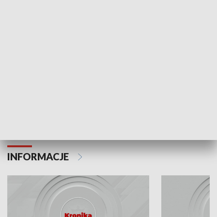
Odc. 6
Odc. 5
Czy wiesz, że Kraków inwestuje w edukację i
Czy wiesz, jak Kr
rozwój młodych?
mieszkańców?
INFORMACJE