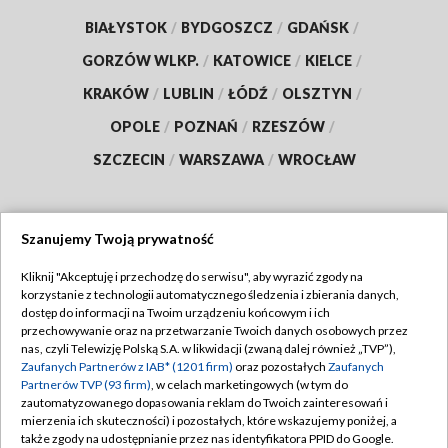
BIAŁYSTOK
/
BYDGOSZCZ
/
GDAŃSK
/
GORZÓW WLKP.
/
KATOWICE
/
KIELCE
/
KRAKÓW
/
LUBLIN
/
ŁÓDŹ
/
OLSZTYN
/
OPOLE
/
POZNAŃ
/
RZESZÓW
/
SZCZECIN
/
WARSZAWA
/
WROCŁAW
Szanujemy Twoją prywatność
Dołącz do nas:
Kliknij "Akceptuję i przechodzę do serwisu", aby wyrazić zgody na
korzystanie z technologii automatycznego śledzenia i zbierania danych,
TVP
dostęp do informacji na Twoim urządzeniu końcowym i ich
Abonament TVP
przechowywanie oraz na przetwarzanie Twoich danych osobowych przez
Regulamin TVP
nas, czyli Telewizję Polską S.A. w likwidacji (zwaną dalej również „TVP”),
Emisja w TVP
Zaufanych Partnerów z IAB* (1201 firm)
oraz pozostałych
Zaufanych
Polityka prywatności
Partnerów TVP (93 firm)
, w celach marketingowych (w tym do
Centrum informacji TVP
Moje zgody
zautomatyzowanego dopasowania reklam do Twoich zainteresowań i
mierzenia ich skuteczności) i pozostałych, które wskazujemy poniżej, a
Naziemna Telewizja Cyfrowa
Pomoc
także zgody na udostępnianie przez nas identyfikatora PPID do Google.