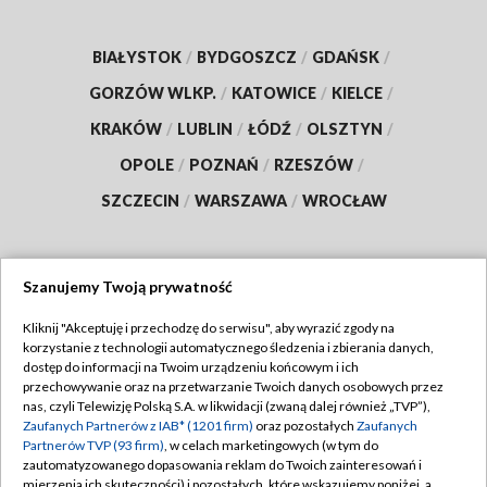
BIAŁYSTOK
/
BYDGOSZCZ
/
GDAŃSK
/
GORZÓW WLKP.
/
KATOWICE
/
KIELCE
/
KRAKÓW
/
LUBLIN
/
ŁÓDŹ
/
OLSZTYN
/
OPOLE
/
POZNAŃ
/
RZESZÓW
/
SZCZECIN
/
WARSZAWA
/
WROCŁAW
Szanujemy Twoją prywatność
Dołącz do nas:
Kliknij "Akceptuję i przechodzę do serwisu", aby wyrazić zgody na
korzystanie z technologii automatycznego śledzenia i zbierania danych,
TVP
dostęp do informacji na Twoim urządzeniu końcowym i ich
Abonament TVP
przechowywanie oraz na przetwarzanie Twoich danych osobowych przez
Regulamin TVP
nas, czyli Telewizję Polską S.A. w likwidacji (zwaną dalej również „TVP”),
Emisja w TVP
Zaufanych Partnerów z IAB* (1201 firm)
oraz pozostałych
Zaufanych
Polityka prywatności
Partnerów TVP (93 firm)
, w celach marketingowych (w tym do
Centrum informacji TVP
Moje zgody
zautomatyzowanego dopasowania reklam do Twoich zainteresowań i
mierzenia ich skuteczności) i pozostałych, które wskazujemy poniżej, a