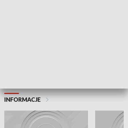
Odc. 6
Odc. 5
Czy wiesz, że Kraków inwestuje w edukację i
Czy wiesz, jak Kr
rozwój młodych?
mieszkańców?
INFORMACJE