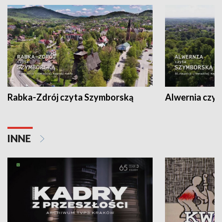
Rabka-Zdrój czyta Szymborską
Alwernia czy
INNE