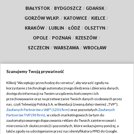
BIAŁYSTOK
/
BYDGOSZCZ
/
GDAŃSK
/
GORZÓW WLKP.
/
KATOWICE
/
KIELCE
/
KRAKÓW
/
LUBLIN
/
ŁÓDŹ
/
OLSZTYN
/
OPOLE
/
POZNAŃ
/
RZESZÓW
/
SZCZECIN
/
WARSZAWA
/
WROCŁAW
Szanujemy Twoją prywatność
Dołącz do nas:
Kliknij "Akceptuję i przechodzę do serwisu", aby wyrazić zgody na
korzystanie z technologii automatycznego śledzenia i zbierania danych,
TVP
dostęp do informacji na Twoim urządzeniu końcowym i ich
Abonament TVP
przechowywanie oraz na przetwarzanie Twoich danych osobowych przez
Regulamin TVP
nas, czyli Telewizję Polską S.A. w likwidacji (zwaną dalej również „TVP”),
Emisja w TVP
Zaufanych Partnerów z IAB* (1201 firm)
oraz pozostałych
Zaufanych
Polityka prywatności
Partnerów TVP (93 firm)
, w celach marketingowych (w tym do
Centrum informacji TVP
Moje zgody
zautomatyzowanego dopasowania reklam do Twoich zainteresowań i
mierzenia ich skuteczności) i pozostałych, które wskazujemy poniżej, a
Naziemna Telewizja Cyfrowa
Pomoc
także zgody na udostępnianie przez nas identyfikatora PPID do Google.