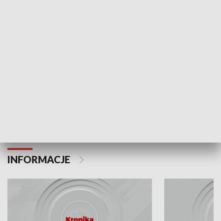
Odc. 6
Odc. 5
Czy wiesz, że Kraków inwestuje w edukację i
Czy wiesz, jak Kr
rozwój młodych?
mieszkańców?
INFORMACJE