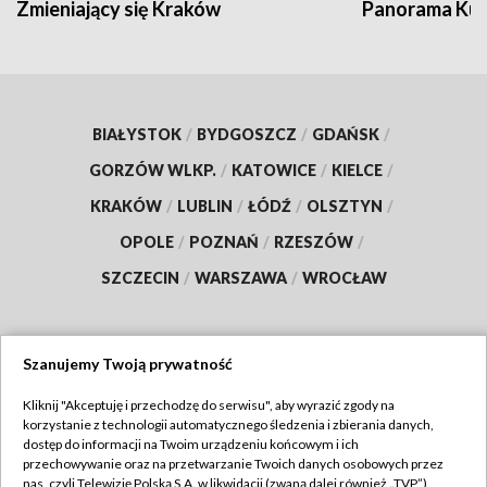
Zmieniający się Kraków
Panorama Kul
BIAŁYSTOK
/
BYDGOSZCZ
/
GDAŃSK
/
GORZÓW WLKP.
/
KATOWICE
/
KIELCE
/
KRAKÓW
/
LUBLIN
/
ŁÓDŹ
/
OLSZTYN
/
OPOLE
/
POZNAŃ
/
RZESZÓW
/
SZCZECIN
/
WARSZAWA
/
WROCŁAW
Szanujemy Twoją prywatność
Dołącz do nas:
Kliknij "Akceptuję i przechodzę do serwisu", aby wyrazić zgody na
korzystanie z technologii automatycznego śledzenia i zbierania danych,
TVP
dostęp do informacji na Twoim urządzeniu końcowym i ich
Abonament TVP
przechowywanie oraz na przetwarzanie Twoich danych osobowych przez
Regulamin TVP
nas, czyli Telewizję Polską S.A. w likwidacji (zwaną dalej również „TVP”),