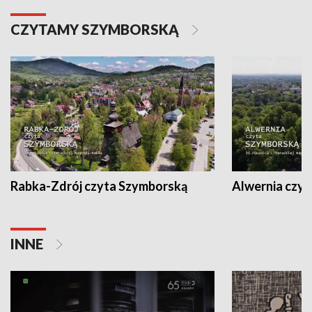
CZYTAMY SZYMBORSKĄ
Rabka-Zdrój czyta Szymborską
Alwernia czy
INNE