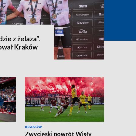
dzie z żelaza”.
ował Kraków
KRAKÓW
Zwycięski powrót Wisły