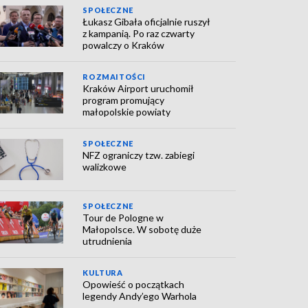
SPOŁECZNE
Łukasz Gibała oficjalnie ruszył
z kampanią. Po raz czwarty
powalczy o Kraków
ROZMAITOŚCI
Kraków Airport uruchomił
program promujący
małopolskie powiaty
SPOŁECZNE
NFZ ograniczy tzw. zabiegi
walizkowe
SPOŁECZNE
Tour de Pologne w
Małopolsce. W sobotę duże
utrudnienia
KULTURA
Opowieść o początkach
legendy Andy’ego Warhola