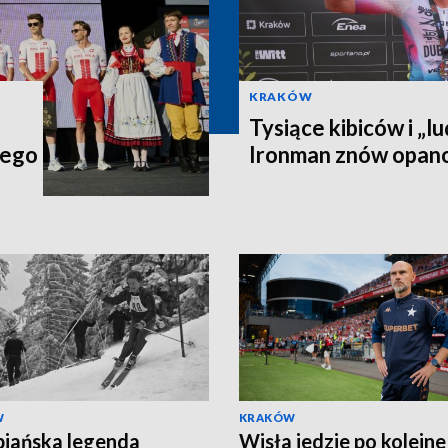
KRAKÓW
Tysiące kibiców i „lu
iego
Ironman znów opan
W
KRAKÓW
iańska legenda
Wisła jedzie po kolejne