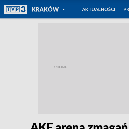
POWRÓT DO
KRAKÓW
AKTUALNOŚCI
P
TVP REGIONY
AKF areną zmagań