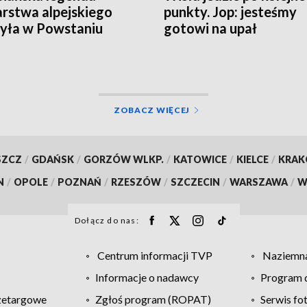
arstwa alpejskiego
punkty. Jop: jesteśmy
yła w Powstaniu
gotowi na upał
zawskim
ZOBACZ WIĘCEJ
SZCZ
/
GDAŃSK
/
GORZÓW WLKP.
/
KATOWICE
/
KIELCE
/
KRA
N
/
OPOLE
/
POZNAŃ
/
RZESZÓW
/
SZCZECIN
/
WARSZAWA
/
W
Dołącz do nas:
Centrum informacji TVP
Naziemna
Informacje o nadawcy
Program d
zetargowe
Zgłoś program (ROPAT)
Serwis fo