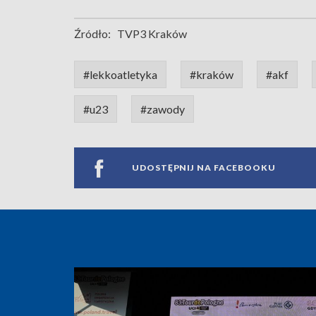
Źródło:
TVP3 Kraków
#lekkoatletyka
#kraków
#akf
#u23
#zawody
UDOSTĘPNIJ NA FACEBOOKU