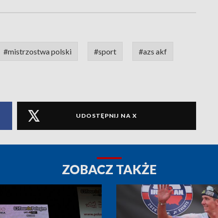
#mistrzostwa polski
#sport
#azs akf
UDOSTĘPNIJ NA X
ZOBACZ TAKŻE