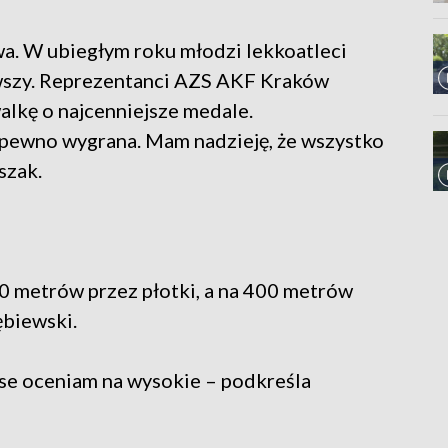
a. W ubiegłym roku młodzi lekkoatleci
erwszy. Reprezentanci AZS AKF Kraków
walkę o najcenniejsze medale.
a pewno wygrana. Mam nadzieję, że wszystko
szak.
0 metrów przez płotki, a na 400 metrów
ębiewski.
nse oceniam na wysokie – podkreśla