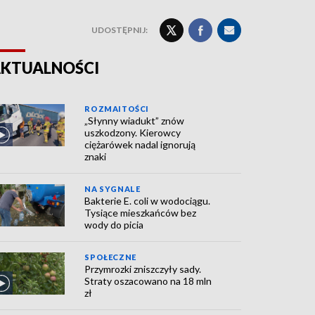
UDOSTĘPNIJ:
KTUALNOŚCI
ROZMAITOŚCI
„Słynny wiadukt” znów
uszkodzony. Kierowcy
ciężarówek nadal ignorują
znaki
NA SYGNALE
Bakterie E. coli w wodociągu.
Tysiące mieszkańców bez
wody do picia
SPOŁECZNE
Przymrozki zniszczyły sady.
Straty oszacowano na 18 mln
zł