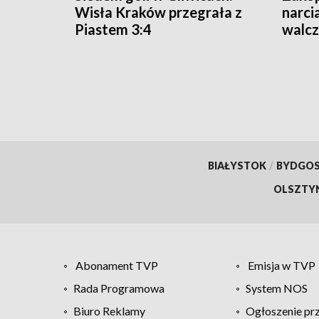
Wisła Kraków przegrała z
narci
Piastem 3:4
walcz
Wars
BIAŁYSTOK
/
BYDGO
OLSZTY
Abonament TVP
Emisja w TVP
Rada Programowa
System NOS
Biuro Reklamy
Ogłoszenie pr