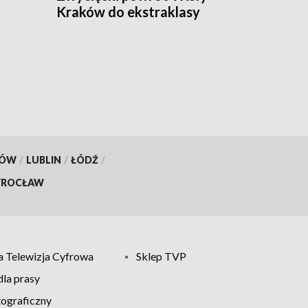
Kraków do ekstraklasy
KÓW
/
LUBLIN
/
ŁÓDŹ
/
ROCŁAW
 Telewizja Cyfrowa
Sklep TVP
la prasy
tograficzny