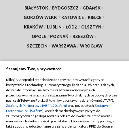
BIAŁYSTOK
/
BYDGOSZCZ
/
GDAŃSK
/
GORZÓW WLKP.
/
KATOWICE
/
KIELCE
/
KRAKÓW
/
LUBLIN
/
ŁÓDŹ
/
OLSZTYN
/
OPOLE
/
POZNAŃ
/
RZESZÓW
/
SZCZECIN
/
WARSZAWA
/
WROCŁAW
Szanujemy Twoją prywatność
Dołącz do nas:
Kliknij "Akceptuję i przechodzę do serwisu", aby wyrazić zgody na
korzystanie z technologii automatycznego śledzenia i zbierania danych,
TVP
dostęp do informacji na Twoim urządzeniu końcowym i ich
Abonament TVP
przechowywanie oraz na przetwarzanie Twoich danych osobowych przez
Regulamin TVP
nas, czyli Telewizję Polską S.A. w likwidacji (zwaną dalej również „TVP”),
Emisja w TVP
Zaufanych Partnerów z IAB* (1201 firm)
oraz pozostałych
Zaufanych
Polityka prywatności
Partnerów TVP (93 firm)
, w celach marketingowych (w tym do
Centrum informacji TVP
Moje zgody
zautomatyzowanego dopasowania reklam do Twoich zainteresowań i
mierzenia ich skuteczności) i pozostałych, które wskazujemy poniżej, a
Naziemna Telewizja Cyfrowa
Pomoc
także zgody na udostępnianie przez nas identyfikatora PPID do Google.