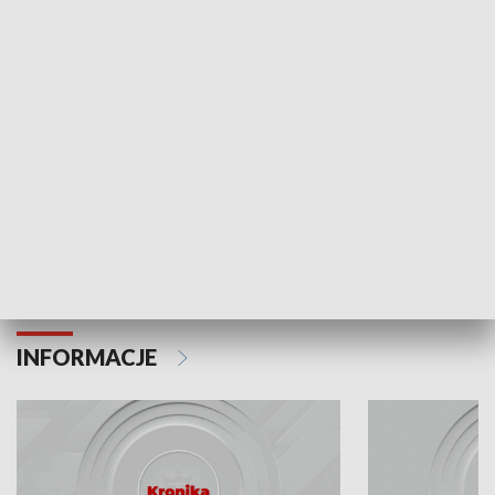
Odc. 6
Odc. 5
Czy wiesz, że Kraków inwestuje w edukację i
Czy wiesz, jak Kr
rozwój młodych?
mieszkańców?
INFORMACJE