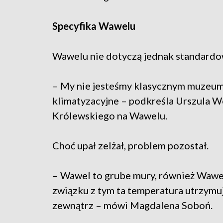
Specyfika Wawelu
Wawelu nie dotyczą jednak standardo
– My nie jesteśmy klasycznym muzeu
klimatyzacyjne – podkreśla Urszula 
Królewskiego na Wawelu.
Choć upał zelżał, problem pozostał.
– Wawel to grube mury, również Wawel
związku z tym ta temperatura utrzymuj
zewnątrz – mówi Magdalena Soboń.