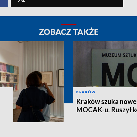
ZOBACZ TAKŻE
KRAKÓW
Kraków szuka nowe
MOCAK-u. Ruszył k