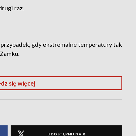
rugi raz.
y przypadek, gdy ekstremalne temperatury tak
 Zamku.
dz się więcej
UDOSTĘPNIJ NA X