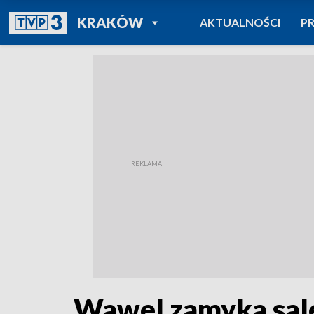
POWRÓT DO
KRAKÓW
AKTUALNOŚCI
P
TVP REGIONY
Wawel zamyka sale