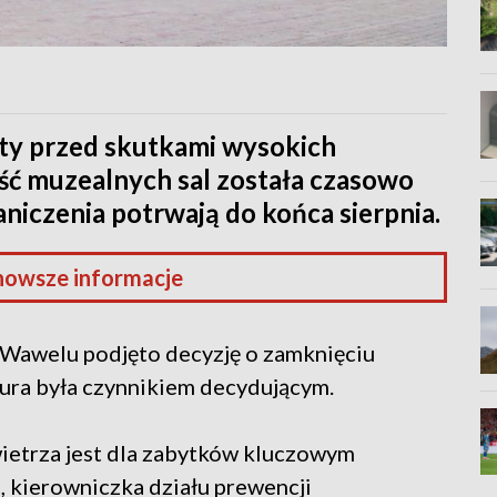
ty przed skutkami wysokich
ść muzealnych sal została czasowo
niczenia potrwają do końca sierpnia.
nowsze informacje
Wawelu podjęto decyzję o zamknięciu
tura była czynnikiem decydującym.
ietrza jest dla zabytków kluczowym
kierowniczka działu prewencji