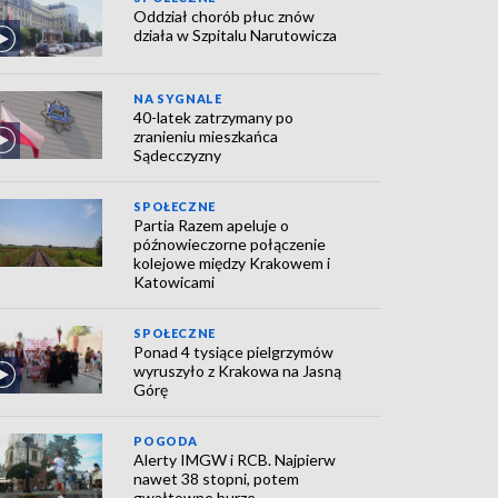
Oddział chorób płuc znów
działa w Szpitalu Narutowicza
NA SYGNALE
40-latek zatrzymany po
zranieniu mieszkańca
Sądecczyzny
SPOŁECZNE
Partia Razem apeluje o
późnowieczorne połączenie
kolejowe między Krakowem i
Katowicami
SPOŁECZNE
Ponad 4 tysiące pielgrzymów
wyruszyło z Krakowa na Jasną
Górę
POGODA
Alerty IMGW i RCB. Najpierw
nawet 38 stopni, potem
gwałtowne burze