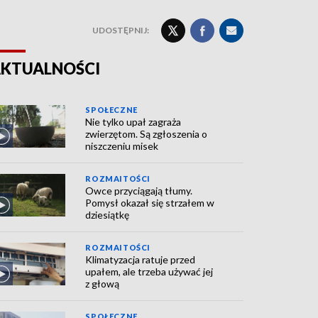
UDOSTĘPNIJ:
KTUALNOŚCI
SPOŁECZNE
Nie tylko upał zagraża
zwierzętom. Są zgłoszenia o
niszczeniu misek
ROZMAITOŚCI
Owce przyciągają tłumy.
Pomysł okazał się strzałem w
dziesiątkę
ROZMAITOŚCI
Klimatyzacja ratuje przed
upałem, ale trzeba używać jej
z głową
SPOŁECZNE