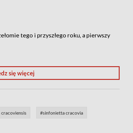
łomie tego i przyszłego roku, a pierwszy
dz się więcej
 cracoviensis
#sinfonietta cracovia