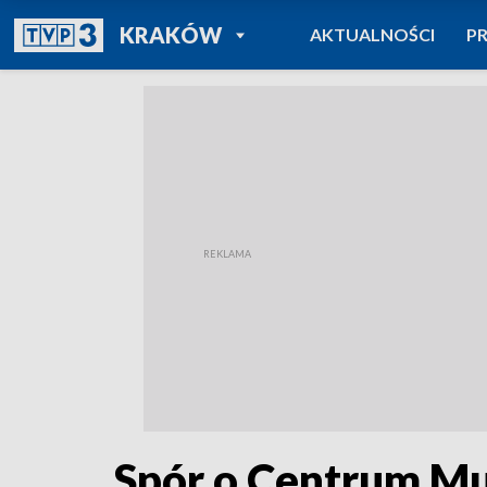
POWRÓT DO
KRAKÓW
AKTUALNOŚCI
P
TVP REGIONY
Spór o Centrum M