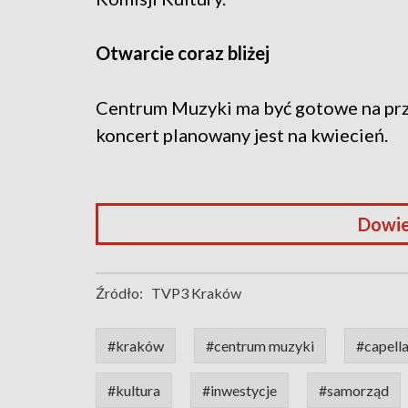
Otwarcie coraz bliżej
Centrum Muzyki ma być gotowe na prze
koncert planowany jest na kwiecień.
Dowie
Źródło:
TVP3 Kraków
#kraków
#centrum muzyki
#capella
#kultura
#inwestycje
#samorząd