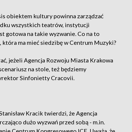
is obiektem kultury powinna zarządzać
padku wszystkich teatrów, instytucji
st gotowa na takie wyzwanie. Co na to
tr, która ma mieć siedzibę w Centrum Muzyki?
ać, jeżeli Agencja Rozwoju Miasta Krakowa
 scenariusz na stole, też będziemy
rektor Sinfonietty Cracovii.
tanisław Kracik twierdzi, że Agencja
czająco dużo wyzwań przed sobą - m.in.
enie Centrum Kongresowego ICE. Uważa, że