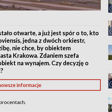
ło otwarte, a już jest spór o to, kto
viensis, jedna z dwóch orkiestr,
ibę, nie chce, by obiektem
asta Krakowa. Zdaniem szefa
obiekt na wynajem. Czy decyzję o
ć?
nowsze informacje
procentach.